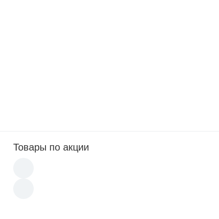
Крем для солярия с ускорителем загара и
регенерирующим маслом какао
. Подходит
для всех типов кожи
.
85
p
Soleo Sunset Time (15 мл)
Крем для солярия с морскими водорослями
и омолаживающим эффектом. Подходит для
загорелой кожи
.
Товары по акции