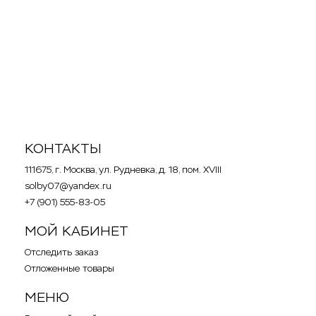
49
p
Шапочки для душа (розовые)
Одноразовые шапочки для душа полиэтиленовые,
универсальные. Цвет: розовый. В упаковке:
10штук.
КОНТАКТЫ
111675, г. Москва, ул. Рудневка, д. 18, пом. XVIII
solby07@yandex.ru
+7 (901) 555-83-05
МОЙ КАБИНЕТ
Отследить заказ
Отложенные товары
МЕНЮ