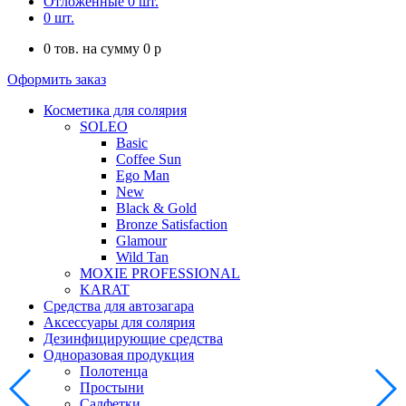
Отложенные
0
шт.
0
шт.
0
тов. на сумму
0
p
Оформить заказ
Косметика для солярия
SOLEO
Basic
Coffee Sun
Ego Man
New
Black & Gold
Bronze Satisfaction
Glamour
Wild Tan
MOXIE PROFESSIONAL
KARAT
Средства для автозагара
Аксессуары для солярия
Дезинфицирующие средства
Одноразовая продукция
Полотенца
Простыни
Салфетки