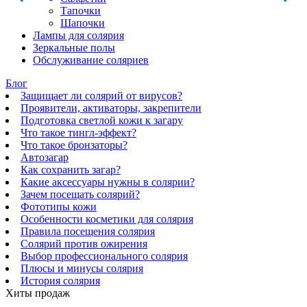
Тапочки
Шапочки
Лампы для солярия
Зеркальные полы
Обслуживание соляриев
Блог
Защищает ли солярий от вирусов?
Проявители, активаторы, закрепители
Подготовка светлой кожи к загару
Что такое тингл-эффект?
Что такое бронзаторы?
Автозагар
Как сохранить загар?
Какие аксессуары нужны в солярии?
Зачем посещать солярий?
Фототипы кожи
Особенности косметики для солярия
Правила посещения солярия
Солярий против ожирения
Выбор профессионального солярия
Плюсы и минусы солярия
История солярия
Хиты продаж