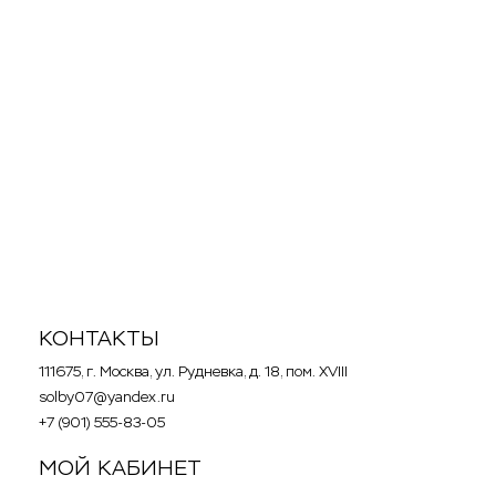
Акция!
950
p
Soleo So Excited (150 мл)
Крем-бронзатор для тела.
КОНТАКТЫ
111675, г. Москва, ул. Рудневка, д. 18, пом. XVIII
solby07@yandex.ru
+7 (901) 555-83-05
МОЙ КАБИНЕТ