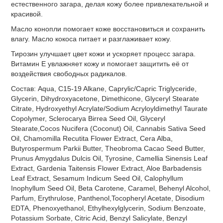
естественного загара, делая кожу более привлекательной и
красивой.
Масло конопли помогает коже восстановиться и сохранить
влагу. Масло кокоса питает и разглаживает кожу.
Тирозин улучшает цвет кожи и ускоряет процесс загара.
Витамин Е увлажняет кожу и помогает защитить её от
воздействия свободных радикалов.
Состав: Aqua, C15-19 Alkane, Caprylic/Capric Triglyceride,
Glycerin, Dihydroxyacetone, Dimethicone, Glyceryl Stearate
Citrate, Hydroxyethyl Acrylate/Sodium Acryloyldimethyl Taurate
Copolymer, Sclerocarya Birrea Seed Oil, Glyceryl
Stearate,Cocos Nucifera (Coconut) Oil, Cannabis Sativa Seed
Oil, Chamomilla Recutita Flower Extract, Cera Alba,
Butyrospermum Parkii Butter, Theobroma Cacao Seed Butter,
Prunus Amygdalus Dulcis Oil, Tyrosine, Camellia Sinensis Leaf
Extract, Gardenia Taitensis Flower Extract, Aloe Barbadensis
Leaf Extract, Sesamum Indicum Seed Oil, Calophyllum
Inophyllum Seed Oil, Beta Carotene, Caramel, Behenyl Alcohol,
Parfum, Erythrulose, Panthenol,Tocopheryl Acetate, Disodium
EDTA, Phenoxyethanol, Ethylhexylglycerin, Sodium Benzoate,
Potassium Sorbate, Citric Acid, Benzyl Salicylate, Benzyl