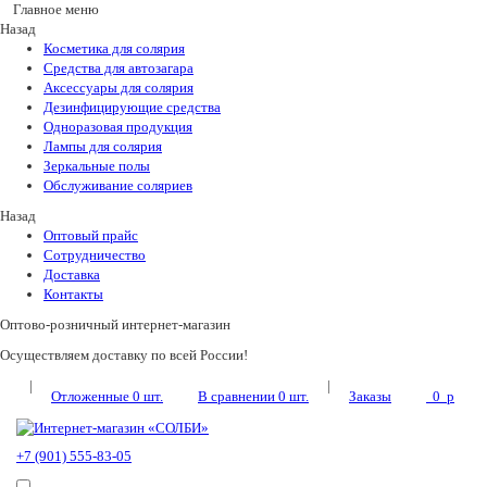
Главное меню
Назад
Косметика для солярия
Средства для автозагара
Аксессуары для солярия
Дезинфицирующие средства
Одноразовая продукция
Лампы для солярия
Зеркальные полы
Обслуживание соляриев
Назад
Оптовый прайс
Сотрудничество
Доставка
Контакты
Оптово-розничный интернет-магазин
Осуществляем доставку по всей России!
|
|
Отложенные
0
шт.
В сравнении
0
шт.
Заказы
0
p
+7 (901) 555-83-05