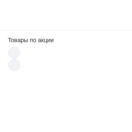
Крем для солярия с морскими водорослями и
омолаживающим эффектом. Подходит для
загорелой кожи
.
Товары по акции
-15%