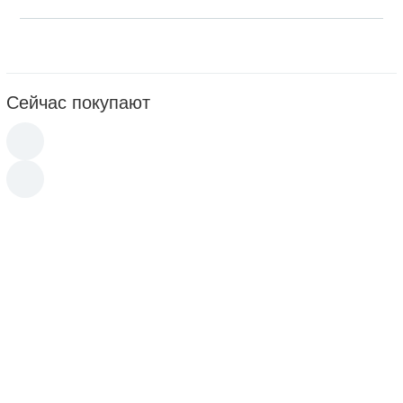
Сейчас покупают
170
p
Soleo Black Bronzer (15 мл)
Крем для солярия, обеспечивающий
экстремально-тёмный загар, с коллагеном,
кофеином и маслами.
190
p