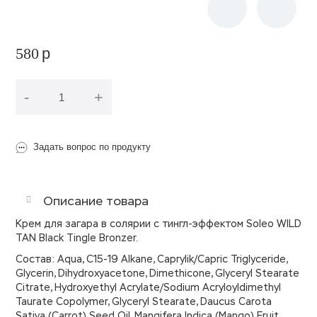
580
p
-
+
В корзину
Задать вопрос по продукту
Описание товара
Крем для загара в солярии с тингл-эффектом Soleo WILD
TAN Black Tingle Bronzer.
Состав: Aqua, C15-19 Alkane, Caprylik/Capric Triglyceride,
Glycerin, Dihydroxyacetone, Dimethicone, Glyceryl Stearate
Citrate, Hydroxyethyl Acrylate/Sodium Acryloyldimethyl
Taurate Copolymer, Glyceryl Stearate, Daucus Carota
Sativa (Carrot) Seed Oil, Mangifera Indica (Mango) Fruit