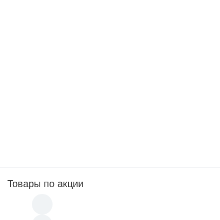
Крем для солярия с интенсивным усилите
85
p
Soleo Hello Sun (15 мл)
Крем для солярия с ускорителем загара 
85
p
Soleo Sunset Time (15 мл)
Крем для солярия с морскими водоросля
Товары по акции