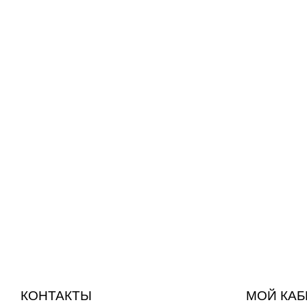
Акция!
950
p
Soleo So Excited (150 мл)
Крем-бронзатор для тела.
КОНТАКТЫ
МОЙ КАБ