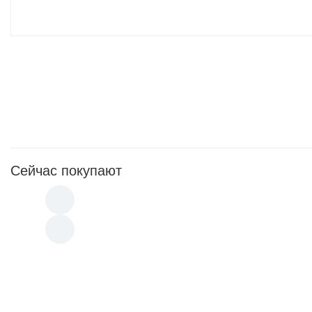
Сейчас покупают
170
p
Soleo Black Bronzer (15 мл)