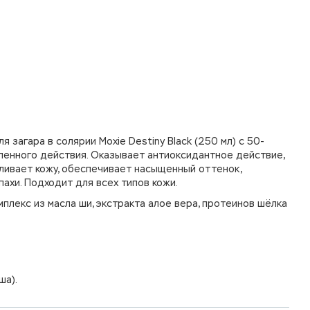
В корзину
 загара в солярии Moxie Destiny Black (250 мл) с 50-
енного действия. Оказывает антиоксидантное действие,
вливает кожу, обеспечивает насыщенный оттенок,
ахи. Подходит для всех типов кожи.
мплекс из масла ши, экстракта алое вера, протеинов шёлка
ша).