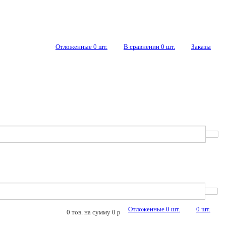
Отложенные
0
шт.
В сравнении
0
шт.
Заказы
Отложенные
0
шт.
0
шт.
0
тов. на сумму
0
p