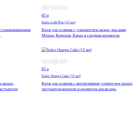
85
p
Soleo Lolli Pop (15 мл)
осстанавливающим
Крем для солярия с ускорителем загара, маслами
.
Монои, Конопли, Какао и сладким ароматом.
85
p
Soleo Orange Cake (15 мл)
 загара,
Крем для солярия с интенсивным усилителем загара
,
экстрактом
экстрактом конопли и ароматом апельсина.