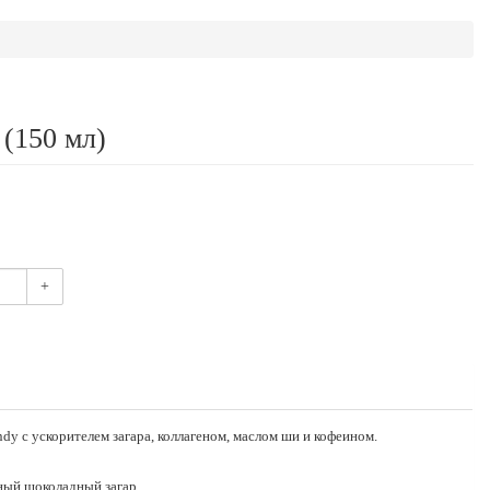
 (150 мл)
+
dy с ускорителем загара, коллагеном, маслом ши и кофеином.
ный шоколадный загар