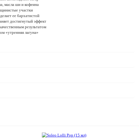
а, масла ши и кофеина
рщинистые участки
делает ее бархатистой
аняет достигнутый эффект
качественным результатом
ом «утренняя лагуна»