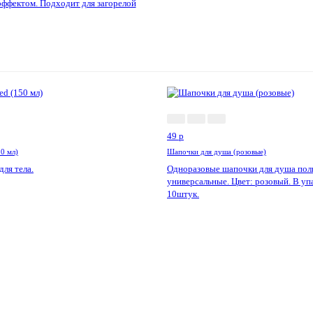
фектом. Подходит для загорелой
Акция!
Акц
49
p
50 мл)
Шапочки для душа (розовые)
ля тела.
Одноразовые шапочки для душа пол
универсальные. Цвет: розовый. В уп
10штук.