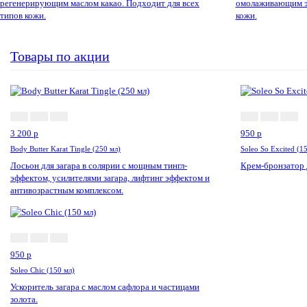
регенерирующим маслом какао
. Подходит для всех
омолаживающим эф
типов кожи
.
кожи
.
Товары по акции
Акция!
3 200
p
950
p
Body Butter Karat Tingle (250 мл)
Soleo So Excited (1
Лосьон для загара в солярии с мощным тингл-
Крем-бронзатор д
эффектом, усилителями загара, лифтинг эффектом и
антивозрастным комплексом.
Акция!
950
p
Soleo Chic (150 мл)
Ускоритель загара с маслом сафлора и частицами
золота.