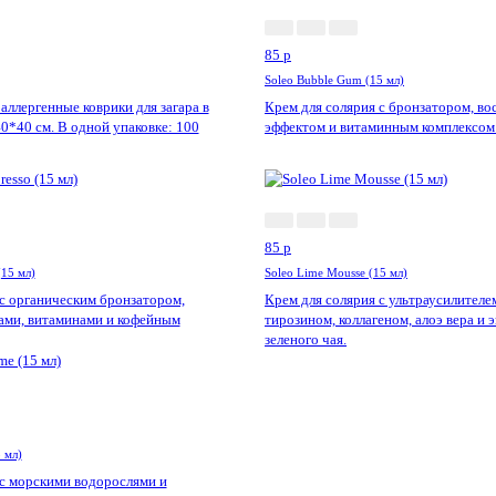
85
p
Soleo Bubble Gum (15 мл)
ллергенные коврики для загара в
Крем для солярия с бронзатором, в
40*40 см. В одной упаковке: 100
эффектом и витаминным комплексом
85
p
(15 мл)
Soleo Lime Mousse (15 мл)
 с органическим бронзатором,
Крем для солярия с ультраусилителем
тами, витаминами и кофейным
тирозином, коллагеном, алоэ вера и 
зеленого чая.
 мл)
 с морскими водорослями и