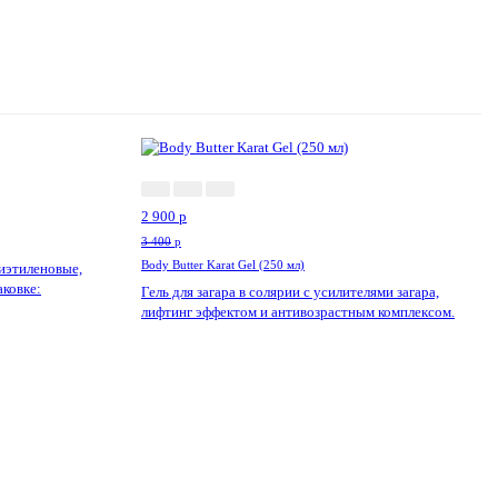
ия!
-15%
2 900
p
3 400
p
Body Butter Karat Gel (250 мл)
иэтиленовые,
аковке:
Гель для загара в солярии с усилителями загара,
лифтинг эффектом и антивозрастным комплексом.