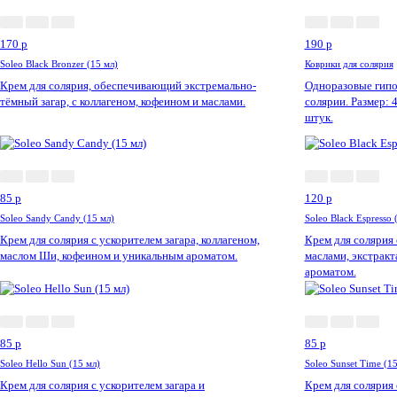
170
p
190
p
Soleo Black Bronzer (15 мл)
Коврики для солярия
Крем для солярия, обеспечивающий экстремально-
Одноразовые гипоа
тёмный загар, с коллагеном, кофеином и маслами.
солярии. Размер: 
штук.
85
p
120
p
Soleo Sandy Candy (15 мл)
Soleo Black Espresso 
Крем для солярия с ускорителем загара, коллагеном,
Крем для солярия
маслом Ши, кофеином и уникальным ароматом.
маслами, экстрак
ароматом.
85
p
85
p
Soleo Hello Sun (15 мл)
Soleo Sunset Time (15
Крем для солярия с ускорителем загара и
Крем для солярия